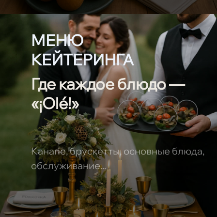
МЕНЮ
КЕЙТЕРИНГА
Где каждое блюдо —
«¡Olé!»
Канапе, брускетты, основные блюда,
обслуживание...