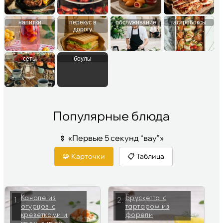
напитки
перекус в
обслуживание
гастробоксы
дорогу
сеты
боулы
Популярные блюда
🍢 «Первые 5 секунд “вау”»
🧩 Карточки
📋 Таблица
Канапе из
Брускетта с
1.
2.
огурцов с
тартаром из
креветками и
форели
крем-сыром