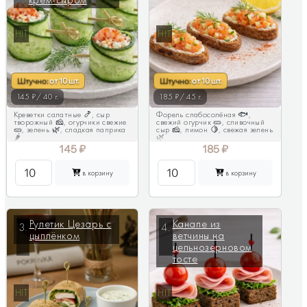
HIT
HIT
Штучно:
от
10 шт.
Штучно:
от
10 шт.
145 ₽/ 40 г.
185 ₽/ 45 г.
Креветки салатные 🍤, сыр
Форель слабосолёная 🐟,
творожный 🧀, огурчики свежие
свежий огурчик 🥒, сливочный
🥒, зелень 🌿, сладкая паприка
сыр 🧀, лимон 🍋, свежая зелень
🌶
🌿
145
₽
185
₽
в корзину
в корзину
Рулетик Цезарь с
Канапе из
3.
4.
цыплёнком
ветчины на
цельнозерновом
тосте
HIT
HIT