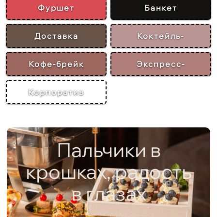
Фуршет
Банкет
Доставка
Коктейль-
вечеринка
Кофе-брейк
Экспресс-
доставка
Корпоратив
Пальчики в
крошках, радость
в глазах