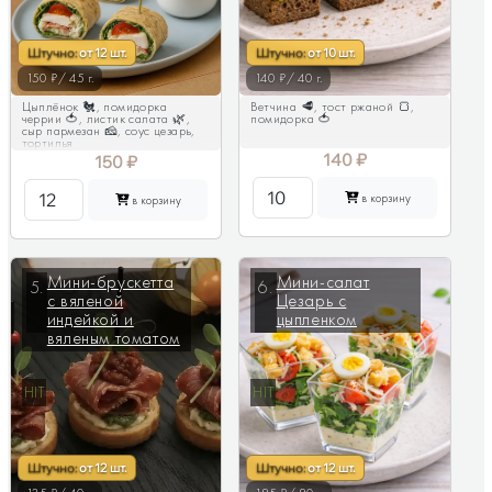
Штучно:
от
12 шт.
Штучно:
от
10 шт.
150 ₽/ 45 г.
140 ₽/ 40 г.
Цыплёнок 🐔, помидорка
Ветчина 🥩, тост ржаной 🍞,
черрии 🍅, листик салата 🌿,
помидорка 🍅
сыр пармезан 🧀, соус цезарь,
тортилья
140
₽
150
₽
в корзину
в корзину
Мини-брускетта
Мини-салат
5.
6.
с вяленой
Цезарь с
индейкой и
цыпленком
вяленым томатом
HIT
HIT
Штучно:
от
12 шт.
Штучно:
от
12 шт.