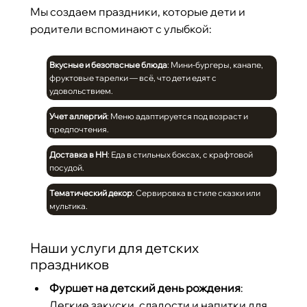
Мы создаем праздники, которые дети и
родители вспоминают с улыбкой:
Вкусные и безопасные блюда
: Мини-бургеры, канапе,
фруктовые тарелки — всё, что дети едят с
удовольствием.
Учет аллергий
: Меню адаптируется под возраст и
предпочтения.
Доставка в НН
: Еда в стильных боксах, с крафтовой
посудой.
Тематический декор
: Сервировка в стиле сказки или
мультика.
Наши услуги для детских
праздников
Фуршет на детский день рождения
:
Легкие закуски, сладости и напитки для