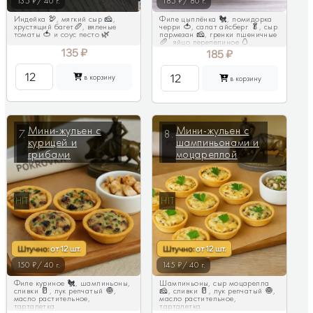
135 ₽/ 40 г.
185 ₽/ 80 г.
Индейка 🦃, мягкий сыр 🧀,
Филе цыплёнка 🐔, помидорка
хрустящий багет🥖, вяленые
черри 🍅, салат айсберг 🥬, сыр
томаты 🍅 и соус песто 🌿
пармезан 🧀, гренки пшеничные
🥖, яйцо перепелиное 🥚,
оливки 🫒, соус цезарь
135
₽
185
₽
в корзину
в корзину
Мини-жульен с
Мини-жульен с
7.
8.
курицей и
шампиньонами и
грибами
моцареллой
HIT
HIT
Штучно:
от
12 шт.
Штучно:
от
12 шт.
150 ₽/ 40 г.
145 ₽/ 40 г.
Филе куриное 🐔, шампиньоны,
Шампиньоны, сыр моцарелла
сливки 🥛, лук репчатый 🧅,
🧀, сливки 🥛, лук репчатый 🧅,
масло растительное,
масло растительное,
тарталетка
тарталетка