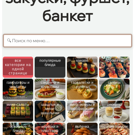
банкет
все
популярные
канапе
брускетты
категории на
блюда
одной
странице
гамбургеры и
сэндвичи и
тарталетки и
салаты
чиабатты
круассаны
рулеты
мини-салаты
шашлык и
мини-эклеры и
десерты
мини-
профитроли
шашлычки
основные
нарезки и
выпечка
горячие закуски
блюда
платтеры