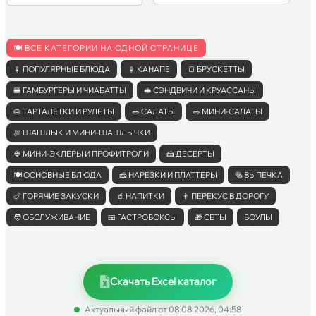
🍽
ВСЕ КАТЕГОРИИ НА ОДНОЙ СТРАНИЦЕ
🍢
ПОПУЛЯРНЫЕ БЛЮДА
🍢
КАНАПЕ
🍞
БРУСКЕТТЫ
🍔
ГАМБУРГЕРЫ И ЧИАБАТТЫ
🥪
СЭНДВИЧИ И КРУАССАНЫ
🥧
ТАРТАЛЕТКИ И РУЛЕТЫ
🥗
САЛАТЫ
🥗
МИНИ-САЛАТЫ
🍖
ШАШЛЫК И МИНИ-ШАШЛЫЧКИ
🍨
МИНИ-ЭКЛЕРЫ И ПРОФИТРОЛИ
🍰
ДЕСЕРТЫ
🍽
ОСНОВНЫЕ БЛЮДА
🧀
НАРЕЗКИ И ПЛАТТЕРЫ
🥯
ВЫПЕЧКА
🍗
ГОРЯЧИЕ ЗАКУСКИ
🥤
НАПИТКИ
👨
ПЕРЕКУС В ДОРОГУ
🧑
ОБСЛУЖИВАНИЕ
🍱
ГАСТРОБОКСЫ
🎁
СЕТЫ
БОУЛЫ
Скачать Excel каталог
Актуальный файл от 08.08.2026, 04:58