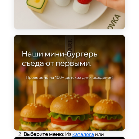
Наши мини-бургеры
Как заказать детский кейтеринг?
съедают первыми.
Сделать праздник вашего ребенка
идеальным проще, чем кажется:
Проверено на 100+ детских днях рождения!
Свяжитесь с нами и получите детское
меню
: Звоните
+7 (930) 245-28-91
,
пишите в
WhatsApp
(ответим за 7 минут)
или заполните
форму
.
Выберите меню
: Из
каталога
или