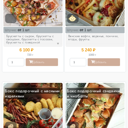
от
1 шт.
от
1 шт.
Штучно:
Штучно:
Брускетты с сыром, брускетты с
Венские вафли, варенье, пончики,
овощами, брускетты с лососем,
ягоды, фрукты.
брускетты с говядиной
▼
6 100
₽
5 240
₽
720
г
1000
г
Добавить
Добавить
Бокс подарочный с мясными
Бокс подарочный сэндвичи
изделиями
и чиабатты