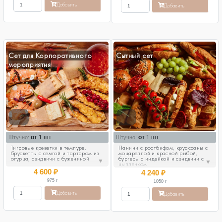
Добавить
Добавить
Сет для Корпоративного
Сытный сет
мероприятия
от
1 шт.
от
1 шт.
Штучно:
Штучно:
Тигровые креветки в темпуре,
Панини с ростбифом, круассаны с
брускетты с семгой и тартаром из
моцареллой и красной рыбой,
огурца, сэндвичи с бужениной
бургеры с индейкой и сэндвичи с
▼
▼
цыпленком
4 600
₽
4 240
₽
975
г
1050
г
Добавить
Добавить