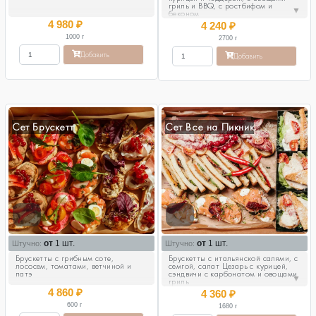
гриль и BBQ, с ростбифом и
▼
беконом
4 980
₽
4 240
₽
1000
г
2700
г
Добавить
Добавить
Сет Брускетт
Сет Все на Пикник
от
1 шт.
от
1 шт.
Штучно:
Штучно:
Брускетты с грибным соте,
Брускетты с итальянской салями, с
лососем, томатами, ветчиной и
семгой, салат Цезарь с курицей,
патэ
сэндвичи с карбонатом и овощами
▼
гриль
4 860
₽
4 360
₽
600
г
1680
г