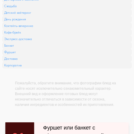
Свадьба
Детский кейтеринг
День рождения
Коктейль-вечеринка
Кофе-брейк
Экспресс-доставка
Банкет
Фуршет
Доставка
Корпоратив
Пожалуйста, обратите внимание, что фотографии блюд на
сайте носят исключительно ознакомительный характер.
Внешний вид и оформление готовых блюд могут
незначительно отличаться в зависимости от сезона,
наличия ингредиентов и особенностей их приготовления.
Фуршет или банкет с