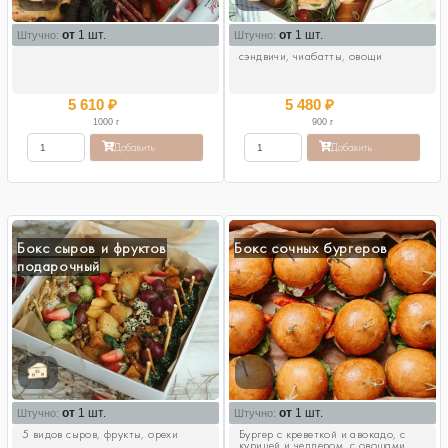
от
1 шт.
от
1 шт.
Штучно:
Штучно:
сэндвичи, чиабатты, овощи
5 610
₽
5 480
₽
1000
г
900
г
Добавить
Добавить
Бокс сыров и фруктов
Бокс сочных бургеров
подарочный
от
1 шт.
от
1 шт.
Штучно:
Штучно:
5 видов сыров, фрукты, орехи
Бургер с креветкой и авокадо, с
курицей и чеддером, с овощами