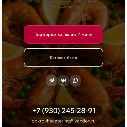
★ 4.9 · 950 отзывов
в НН с 2015
700+ мероприятий
Подберём меню за 7 минут
Каталог блюд
+7 (930) 245-28-91
pokrovkacatering@yandex.ru