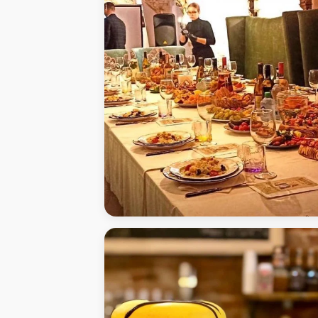
АртиШок - Кофейня