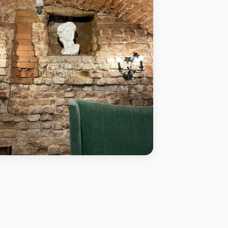
иШок - Кофейня Ильинская ул., 45, Нижний
город