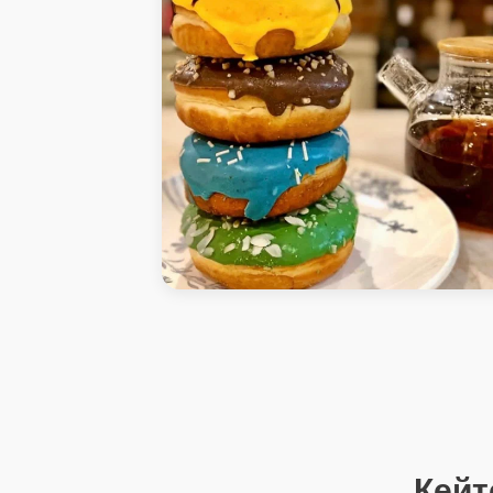
АртиШок - Кофейня Ильинская ул., 45, Ни
Новгород
Кейт