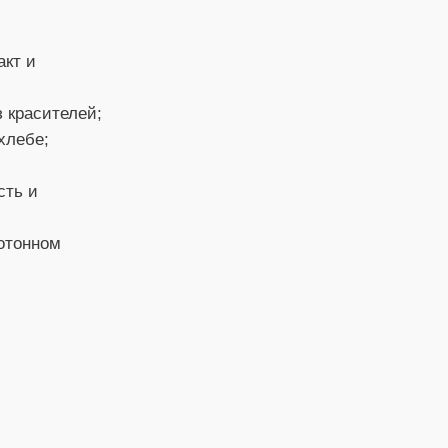
акт и
 красителей;
хлебе;
сть и
отонном