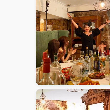
Кейтеринг в АртиШок - Кофейня