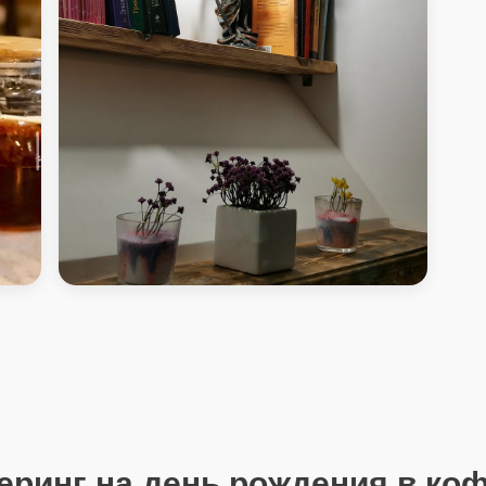
жний
АртиШок - Кофейня
еринг на день рождения в ко