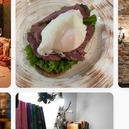
АртиШок - Кофейня
Арт
Нов