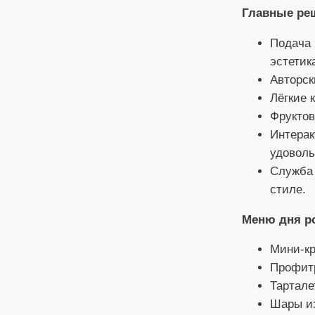
Главные ре
Подача 
эстетик
Авторск
Лёгкие 
Фруктов
Интерак
удоволь
Служба 
стиле.
Меню дня р
Мини-кр
Профитр
Тартале
Шары из