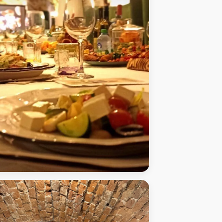
и работы - банкет в АртиШок - Кофейня