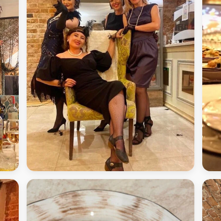
Кейс - банкет в АртиШок - Кофейня
Наш