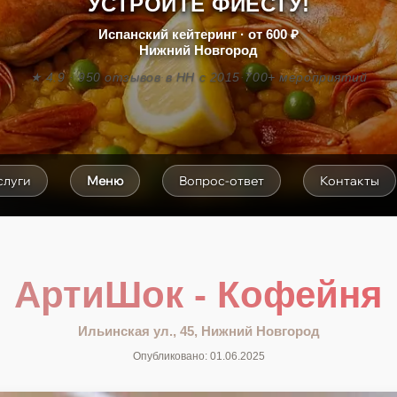
УСТРОЙТЕ ФИЕСТУ!
Испанский кейтеринг · от 600 ₽
Нижний Новгород
★ 4.9 · 950 отзывов
·
в НН с 2015
·
700+ мероприятий
слуги
Меню
Вопрос-ответ
Контакты
АртиШок - Кофейня
Ильинская ул., 45, Нижний Новгород
Опубликовано: 01.06.2025