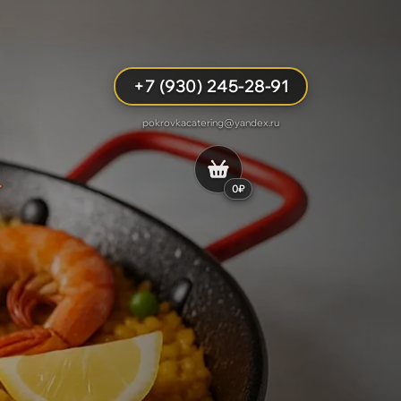
+7 (930) 245-28-91
pokrovkacatering@yandex.ru
0₽