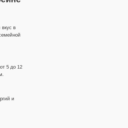
 вкус в
 семейной
от 5 до 12
м.
ргий и