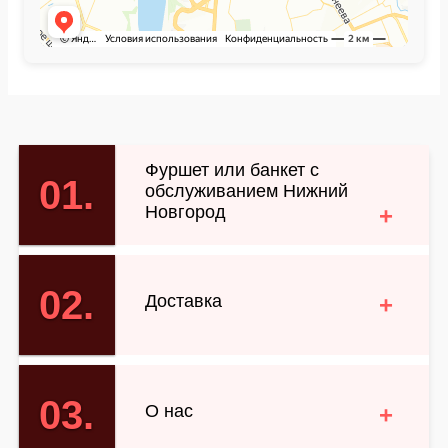
Фуршет или банкет с
01.
обслуживанием Нижний
Новгород
+
02.
Доставка
+
Мы вдохновляем
03.
О нас
+
ваши праздники