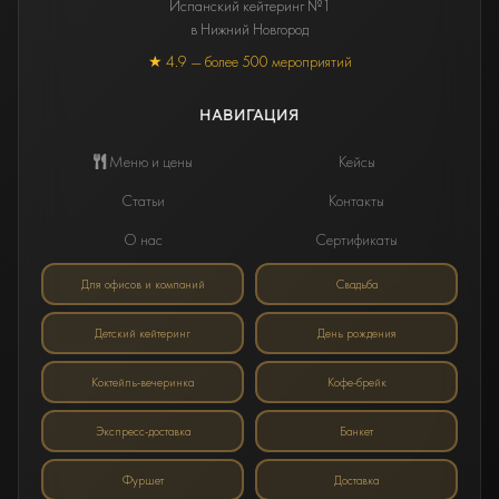
Испанский кейтеринг №1
в Нижний Новгород
★ 4.9 — более 500 мероприятий
НАВИГАЦИЯ
Меню и цены
Кейсы
Статьи
Контакты
О нас
Сертификаты
Для офисов и компаний
Свадьба
Детский кейтеринг
День рождения
Коктейль-вечеринка
Кофе-брейк
Экспресс-доставка
Банкет
Фуршет
Доставка