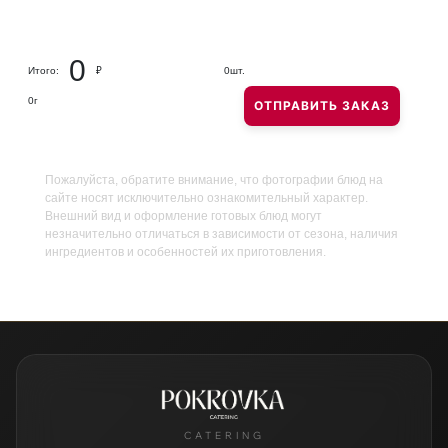
0
Итого:
₽
0
шт.
0
г
ОТПРАВИТЬ ЗАКАЗ
Пожалуйста, обратите внимание, что фотографии блюд на
сайте носят исключительно ознакомительный характер.
Внешний вид и оформление готовых блюд могут
незначительно отличаться в зависимости от сезона, наличия
ингредиентов и особенностей их приготовления.
CATERING