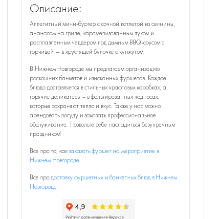
Описание:
Аппетитный мини-бургер с сочной котлетой из свинины,
ананасом на гриле, карамелизованным луком и
расплавленным чеддером под дымным BBQ-соусом с
горчицей — в хрустящей булочке с кунжутом.
В Нижнем Новгороде мы предлагаем организацию
роскошных банкетов и изысканных фуршетов. Каждое
блюдо доставляется в стильных крафтовых коробках, а
горячие деликатесы – в фольгированных подносах,
которые сохраняют тепло и вкус. Также у нас можно
арендовать посуду и заказать профессиональное
обслуживание. Позвольте себе насладиться безупречным
праздником!
Все про то, как
заказать фуршет на мероприятие в
Нижнем Новгороде
Все про
доставку фуршетных и банкетных блюд в Нижнем
Новгороде