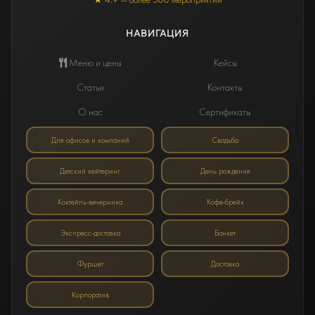
НАВИГАЦИЯ
Меню и цены
Кейсы
Статьи
Контакты
О нас
Сертификаты
Для офисов и компаний
Свадьба
Детский кейтеринг
День рождения
Коктейль-вечеринка
Кофе-брейк
Экспресс-доставка
Банкет
Фуршет
Доставка
Корпоратив