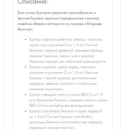
Описание:
Бокс сочных бургеров предлагает разнообразные и
вкусные бургеры, идеально подходящие для пикников,
семейных обедов и кейтеринга на природе в Мадриде.
Включает:
Бургер с морской креветкой, авокадо, томатами,
сыром, чука и руколой (3 шт \ 4 шт): Сочные
бургеры с морской креветкой, кремовым авокадо,
свежими томатами, сыром, чука и руколой.
Идеально подходят для любителей морепродуктов.
Бургер с курицей, сыром чеддер, томатами,
солеными огурчиками (3 шт \ 4 шт): Вкусные
бургеры с нежной курицей, расплавленным
чеддером, свежими томатами и пикантными
солеными огурчиками.
Бургер с овощами гриль и соусом BBQ (3 шт \ 3
шт): Ароматные бургеры с овощами гриль и соусом
BBQ. Отличный выбор для вегетарианцев.
Бургер с ростбифом, беконом и сыром чеддер (3
шт \ 4 шт): Сытные бургеры с ростбифом,
хрустящим беконом и расплавленным чеддером,
создающие насыщенный вкус.