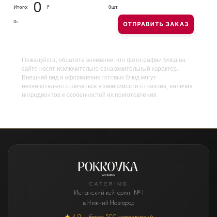
0
Итого:
₽
0
шт.
0
г
ОТПРАВИТЬ ЗАКАЗ
Пожалуйста, обратите внимание, что фотографии блюд на
сайте носят исключительно ознакомительный характер.
Внешний вид и оформление готовых блюд могут
незначительно отличаться в зависимости от сезона, наличия
ингредиентов и особенностей их приготовления.
CATERING
Испанский кейтеринг №1
в Нижний Новгород
★ 4.9 — более 500 мероприятий