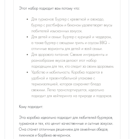
Этот набор подходит вам потому что:
Для гурманов: Бургер с креветкой и авокадо,
бургер с ростбифом и беконом удовлетворят вкусы
любителей изысканных закусок.
Для детей и семьи: Бургер с курицей и чеддером,
а также бургер с овощами гриль и соусом BBQ –
отличные варианты для детей и всей семьи.
Для здорового питания: Свежие ингредиенты и
разнообразие вкусов делают этот набор
подходящим для тех, кто следит за своим здоровьем.
Удобство и мобильность: Коробка подается в
удобной и презентабельной упаковке с
термоизоляцией, которая сохраняет блюда
свежими. Легко транспортируется, идеально
подходит для кейтеринга на природе и подарков.
Кому подходит:
Эта коробка идеально подходит для любителей бургеров,
гурманов и тех, кто ценит качественные и сытные закуски.
Она станет отличным решением для семейных обедов,
пикников и барбекю-вечеринок.