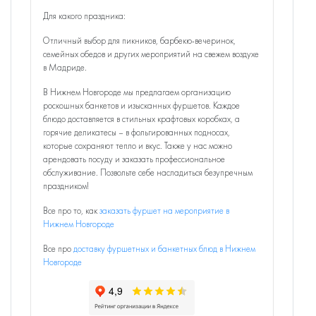
Для какого праздника:
Отличный выбор для пикников, барбекю-вечеринок,
семейных обедов и других мероприятий на свежем воздухе
в Мадриде.
В Нижнем Новгороде мы предлагаем организацию
роскошных банкетов и изысканных фуршетов. Каждое
блюдо доставляется в стильных крафтовых коробках, а
горячие деликатесы – в фольгированных подносах,
которые сохраняют тепло и вкус. Также у нас можно
арендовать посуду и заказать профессиональное
обслуживание. Позвольте себе насладиться безупречным
праздником!
Все про то, как
заказать фуршет на мероприятие в
Нижнем Новгороде
Все про
доставку фуршетных и банкетных блюд в Нижнем
Новгороде