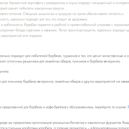
манов: Ароматный картофель с розмарином и соусы создадут насыщенный и интерес
торый оценят любители изысканных закусок.
рового питания: Овощные шашлычки и кукуруза на гриле обеспечивают легкость и
ность, идеально подходят для тех, кто следит за здоровьем.
 и мобильность: Коробка подается в удобной и презентабельной упаковке с термоизо
сохраняет блюда горячими и свежими. Легко транспортируется, идеально подходит д
х мероприятий или подарка.
ально подходит для любителей барбекю, гурманов и тех, кто ценит качественные и 
танет отличным решением для семейных обедов, пикников и барбекю-вечеринок.
дника:
 для пикников, барбекю-вечеринок, семейных обедов и других мероприятий на свеж
х предложений для барбекю и кофе-брейков с обслуживанием, перейдите по ссылке:
роде мы предлагаем организацию роскошных банкетов и изысканных фуршетов. Каж
тся в стильных крафтовых коробках, а горячие деликатесы – в фольгированных поднос