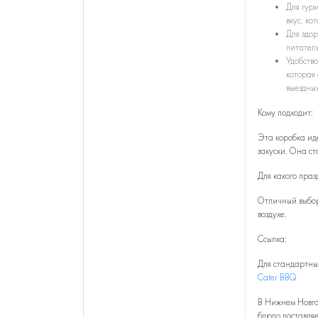
Для гур
вкус, ко
Для здо
питатель
Удобство
которая 
выездны
Кому подходит:
Эта коробка иде
закуски. Она с
Для какого праз
Отличный выбор
воздухе.
Ссылка:
Для стандартны
Cater BBQ
В Нижнем Новго
блюдо доставляе