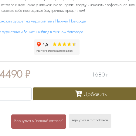
ют тепло и вкус. Также у нас можно арендовать посуду и заказать профессиональное
Позвольте себе насладиться безупречным праздником!
заказать фуршет на мероприятие в Нижнем Новгороде
у фуршетных и банкетных блюд в Нижнем Новгороде
4490
₽
1680 г
Добавить
вернуться в гастробоксы
Вернуться в "полный каталог"