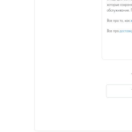
которые сохраня
обслуживание. 
Все про то, как
Все про
доставк