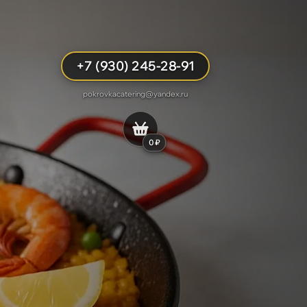
+7 (930) 245-28-91
pokrovkacatering@yandex.ru
0 ₽