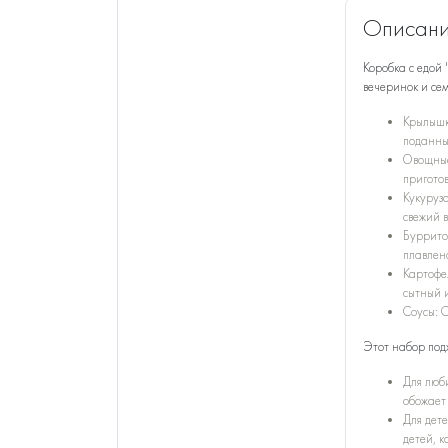
Описани
Коробка с едой
вечеринок и се
Крылышк
поданны
Овощные
приготов
Кукуруза
свежий в
Буррито
плавлено
Картофе
сытный 
Соусы: 
Этот набор подх
Для люби
обожает 
Для дет
детей, к