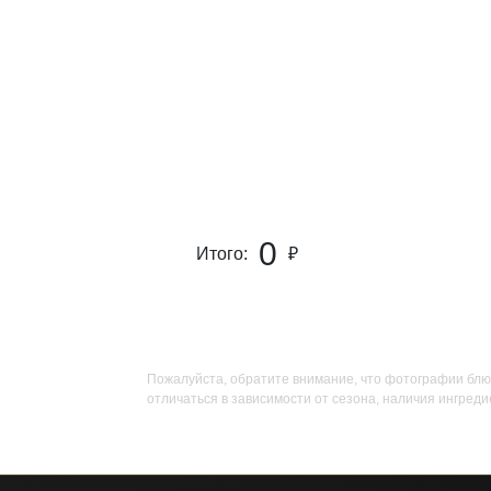
0
Итого:
₽
Пожалуйста, обратите внимание, что фотографии блю
отличаться в зависимости от сезона, наличия ингреди