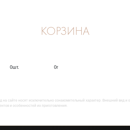
КОРЗИНА
0
шт.
0
г
д на сайте носят исключительно ознакомительный характер. Внешний вид и 
ентов и особенностей их приготовления.