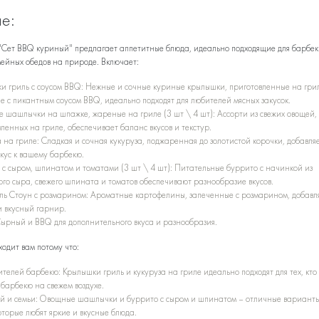
е:
 "Сет BBQ куриный" предлагает аппетитные блюда, идеально подходящие для барбек
мейных обедов на природе. Включает:
и гриль с соусом BBQ: Нежные и сочные куриные крылышки, приготовленные на гри
е с пикантным соусом BBQ, идеально подходят для любителей мясных закусок.
 шашлычки на шпажке, жареные на гриле (3 шт \ 4 шт): Ассорти из свежих овощей,
ленных на гриле, обеспечивает баланс вкусов и текстур.
 на гриле: Сладкая и сочная кукуруза, поджаренная до золотистой корочки, добавля
кус к вашему барбекю.
 с сыром, шпинатом и томатами (3 шт \ 4 шт): Питательные буррито с начинкой из
го сыра, свежего шпината и томатов обеспечивают разнообразие вкусов.
ль Стоун с розмарином: Ароматные картофелины, запеченные с розмарином, добавл
и вкусный гарнир.
Сырный и BBQ для дополнительного вкуса и разнообразия.
одит вам потому что:
телей барбекю: Крылышки гриль и кукуруза на гриле идеально подходят для тех, кто
барбекю на свежем воздухе.
ей и семьи: Овощные шашлычки и буррито с сыром и шпинатом – отличные варианты
оторые любят яркие и вкусные блюда.