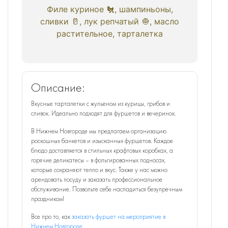
Филе куриное 🐔, шампиньоны,
сливки 🥛, лук репчатый 🧅, масло
растительное, тарталетка
Описание:
Вкусные тарталетки с жульеном из курицы, грибов и
сливок. Идеально подходят для фуршетов и вечеринок.
В Нижнем Новгороде мы предлагаем организацию
роскошных банкетов и изысканных фуршетов. Каждое
блюдо доставляется в стильных крафтовых коробках, а
горячие деликатесы – в фольгированных подносах,
которые сохраняют тепло и вкус. Также у нас можно
арендовать посуду и заказать профессиональное
обслуживание. Позвольте себе насладиться безупречным
праздником!
Все про то, как
заказать фуршет на мероприятие в
Нижнем Новгороде