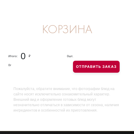
КОРЗИНА
0
Итого:
₽
0
шт.
0
г
ОТПРАВИТЬ ЗАКАЗ
Пожалуйста, обратите внимание, что фотографии блюд на
сайте носят исключительно ознакомительный характер.
Внешний вид и оформление готовых блюд могут
незначительно отличаться в зависимости от сезона, наличия
ингредиентов и особенностей их приготовления.