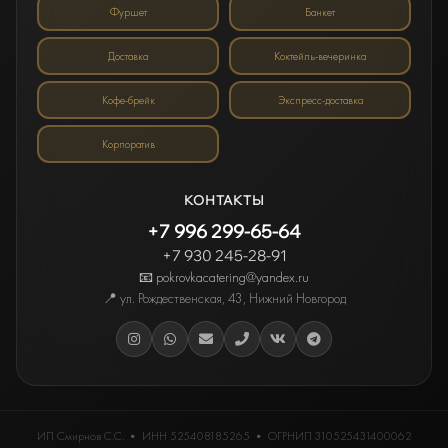
Фуршет
Банкет
Доставка
Коктейль-вечеринка
Кофе-брейк
Экспресс-доставка
Корпоратив
КОНТАКТЫ
+7 996 299-65-64
+7 930 245-28-91
📧 pokrovkacatering@yandex.ru
📍
ул. Рождественская, 43
,
Нижний Новгород
ИП Смирнов С.С.
• ИНН
525408185265
• ОГРНИП 310525431400062