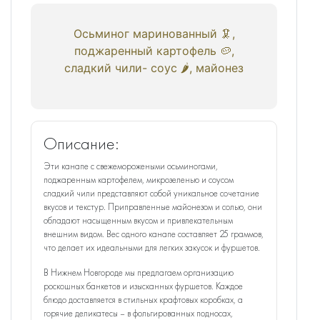
Осьминог маринованный 🦑,
поджаренный картофель 🥔,
сладкий чили- соус 🌶, майонез
Описание:
Эти канапе с свежеморожеными осьминогами,
поджаренным картофелем, микрозеленью и соусом
сладкий чили представляют собой уникальное сочетание
вкусов и текстур. Приправленные майонезом и солью, они
обладают насыщенным вкусом и привлекательным
внешним видом. Вес одного канапе составляет 25 граммов,
что делает их идеальными для легких закусок и фуршетов.
В Нижнем Новгороде мы предлагаем организацию
роскошных банкетов и изысканных фуршетов. Каждое
блюдо доставляется в стильных крафтовых коробках, а
горячие деликатесы – в фольгированных подносах,