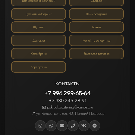
Для офисов и компаний
Свадьба
Детский кейтеринг
День рождения
Фуршет
Банкет
Доставка
Коктейль-вечеринка
Кофе-брейк
Экспресс-доставка
Корпоратив
КОНТАКТЫ
+7 996 299-65-64
+7 930 245-28-91
📧 pokrovkacatering@yandex.ru
📍
ул. Рождественская, 43
,
Нижний Новгород