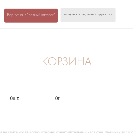
вернуться в сэндвичи и круассаны
Вернуться в "полный каталог"
КОРЗИНА
0
шт.
0
г
д на сайте носят исключительно ознакомительный характер. Внешний вид и 