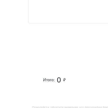
0
Итого:
₽
Пожалуйста, обратите внимание, что фотографии блю