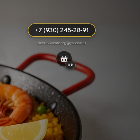
+7 (930) 245-28-91
pokrovkacatering@yandex.ru
0 ₽