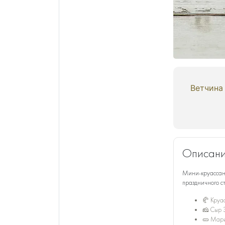
Ветчина 
Описани
Мини-круассаны
праздничного ст
🥐 Круа
🧀 Сыр 
🥒 Мари