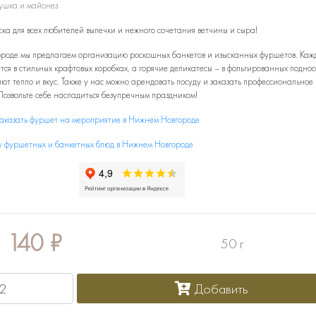
ушка и майонез
ка для всех любителей выпечки и нежного сочетания ветчины и сыра!
роде мы предлагаем организацию роскошных банкетов и изысканных фуршетов. Каж
тся в стильных крафтовых коробках, а горячие деликатесы – в фольгированных поднос
ют тепло и вкус. Также у нас можно арендовать посуду и заказать профессиональное
Позвольте себе насладиться безупречным праздником!
заказать фуршет на мероприятие в Нижнем Новгороде
у фуршетных и банкетных блюд в Нижнем Новгороде
140
₽
50 г
Добавить