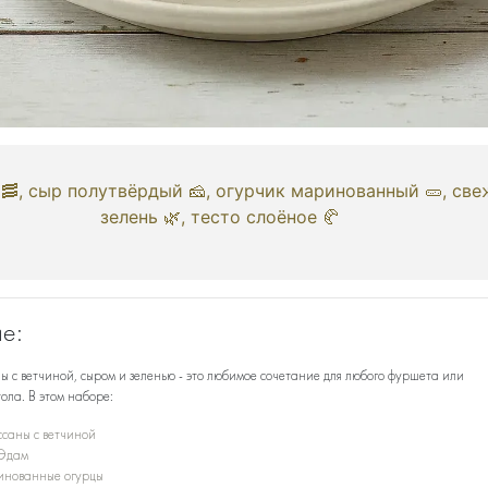
🥓, сыр полутвёрдый 🧀, огурчик маринованный 🥒, све
зелень 🌿, тесто слоёное 🥐
е:
 с ветчиной, сыром и зеленью - это любимое сочетание для любого фуршета или
ола. В этом наборе:
ссаны с ветчиной
Эдам
нованные огурцы