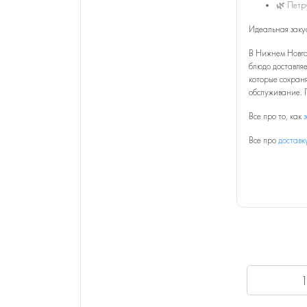
🌿 Петр
Идеальная закус
В Нижнем Новго
блюдо доставляе
которые сохраня
обслуживание. 
Все про то, как
Все про
доставк