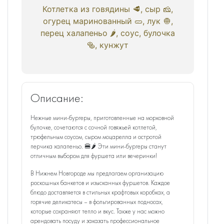
Котлетка из говядины 🥩, сыр 🧀,
огурец маринованный 🥒, лук 🧅,
перец халапеньо 🌶, соус, булочка
🥯, кунжут
Описание:
Нежные мини-бургеры, приготовленные на морковной
булочке, сочетаются с сочной говяжьей котлетой,
трюфельным соусом, сыром моцарелла и остротой
перчика халапеньо. 🍔🌶️ Эти мини-бургеры станут
отличным выбором для фуршета или вечеринки!
В Нижнем Новгороде мы предлагаем организацию
роскошных банкетов и изысканных фуршетов. Каждое
блюдо доставляется в стильных крафтовых коробках, а
горячие деликатесы – в фольгированных подносах,
которые сохраняют тепло и вкус. Также у нас можно
арендовать посуду и заказать профессиональное