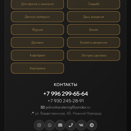
Для офисов и компаний
Свадьба
Детский кейтеринг
День рождения
Фуршет
Банкет
Доставка
Коктейль-вечеринка
Кофе-брейк
Экспресс-доставка
Корпоратив
КОНТАКТЫ
+7 996 299-65-64
+7 930 245-28-91
📧 pokrovkacatering@yandex.ru
📍
ул. Рождественская, 43
,
Нижний Новгород