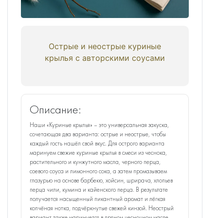
Острые и неострые куриные
крылья с авторскими соусами
Описание:
Наши «Куриные крылья» – это универсальная закуска,
сочетающая два варианта: острые и неострые, чтобы
каждый гость нашёл свой вкус. Для острого варианта
маринуем свежие куриные крылья в смеси из чеснока,
растительного и кунжутного масла, черного перца,
соевого соуса и лимонного сока, а затем промазываем
глазурью на основе барбекю, хойсин, шрирача, хлопьев
перца чили, кумина и кайенского перца. В результате
получается насыщенный пикантный аромат и лёгкая
копчёная нотка, подчёркнутые свежей кинзой. Неострый
вариант также маринуется в пряном чесночном масле,