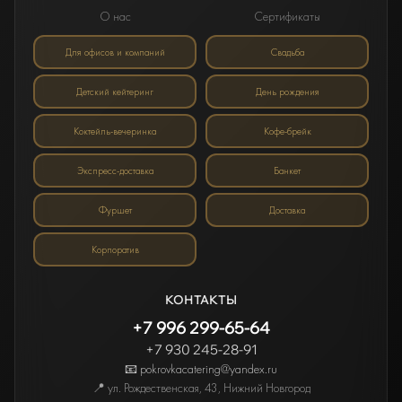
О нас
Сертификаты
Для офисов и компаний
Свадьба
Детский кейтеринг
День рождения
Коктейль-вечеринка
Кофе-брейк
Экспресс-доставка
Банкет
Фуршет
Доставка
Корпоратив
КОНТАКТЫ
+7 996 299-65-64
+7 930 245-28-91
📧 pokrovkacatering@yandex.ru
📍
ул. Рождественская, 43
,
Нижний Новгород