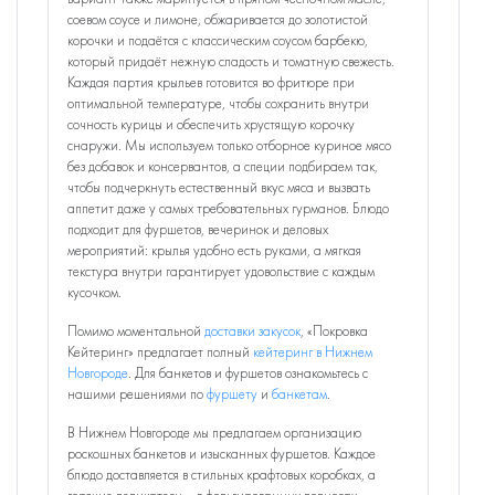
соевом соусе и лимоне, обжаривается до золотистой
корочки и подаётся с классическим соусом барбекю,
который придаёт нежную сладость и томатную свежесть.
Каждая партия крыльев готовится во фритюре при
оптимальной температуре, чтобы сохранить внутри
сочность курицы и обеспечить хрустящую корочку
снаружи. Мы используем только отборное куриное мясо
без добавок и консервантов, а специи подбираем так,
чтобы подчеркнуть естественный вкус мяса и вызвать
аппетит даже у самых требовательных гурманов. Блюдо
подходит для фуршетов, вечеринок и деловых
мероприятий: крылья удобно есть руками, а мягкая
текстура внутри гарантирует удовольствие с каждым
кусочком.
Помимо моментальной
доставки закусок
, «Покровка
Кейтеринг» предлагает полный
кейтеринг в Нижнем
Новгороде
. Для банкетов и фуршетов ознакомьтесь с
нашими решениями по
фуршету
и
банкетам
.
В Нижнем Новгороде мы предлагаем организацию
роскошных банкетов и изысканных фуршетов. Каждое
блюдо доставляется в стильных крафтовых коробках, а