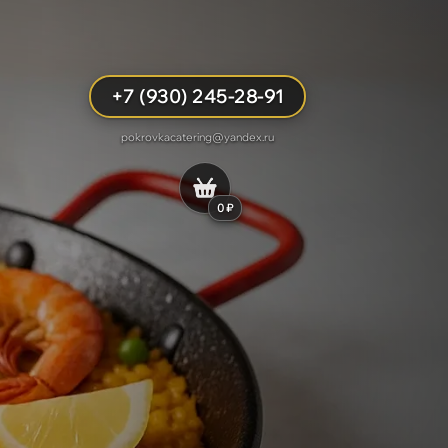
+7 (930) 245-28-91
pokrovkacatering@yandex.ru
0 ₽