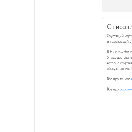
Описани
Хрустящий карт
и подаваемый с 
В Нижнем Новго
блюдо доставляе
которые сохраня
обслуживание. 
Все про то, как
Все про
доставк