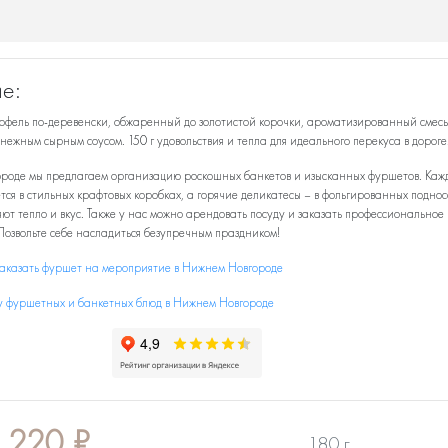
е:
офель по-деревенски, обжаренный до золотистой корочки, ароматизированный смес
нежным сырным соусом. 150 г удовольствия и тепла для идеального перекуса в дороге
роде мы предлагаем организацию роскошных банкетов и изысканных фуршетов. Каж
тся в стильных крафтовых коробках, а горячие деликатесы – в фольгированных поднос
ют тепло и вкус. Также у нас можно арендовать посуду и заказать профессиональное
Позвольте себе насладиться безупречным праздником!
заказать фуршет на мероприятие в Нижнем Новгороде
у фуршетных и банкетных блюд в Нижнем Новгороде
220
₽
180 г