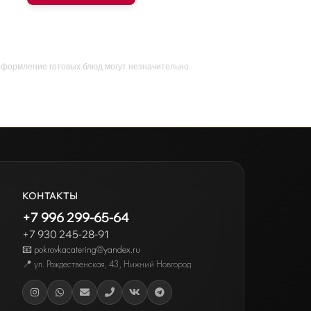
оформление готовых блюд могут незначительно
КОНТАКТЫ
+7 996 299-65-64
+7 930 245-28-91
📧 pokrovkacatering@yandex.ru
📍
ул. Рождественская, 43
,
Нижний Новгород