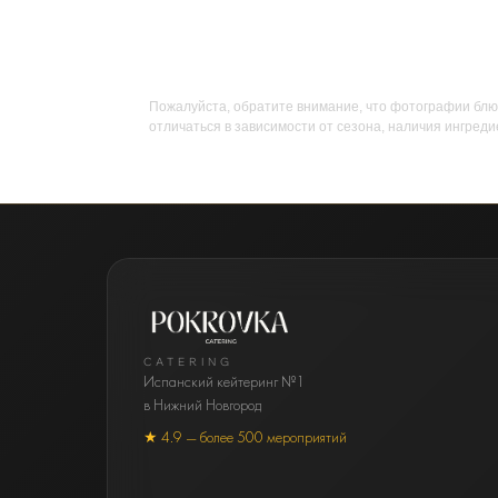
Пожалуйста, обратите внимание, что фотографии блю
отличаться в зависимости от сезона, наличия ингреди
CATERING
Испанский кейтеринг №1
в Нижний Новгород
★ 4.9 — более 500 мероприятий