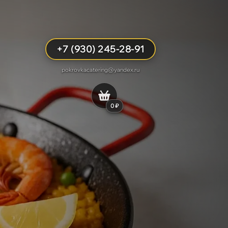
+7 (930) 245-28-91
pokrovkacatering@yandex.ru
0 ₽