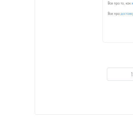
Все про то, как
Все про
доставк