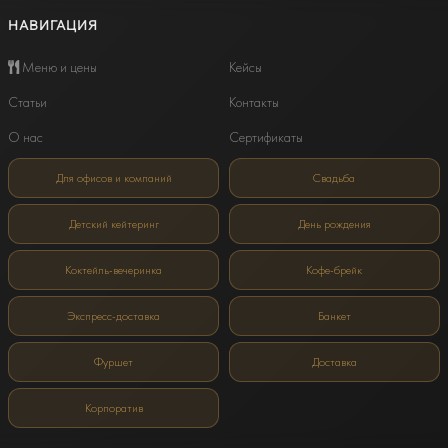
НАВИГАЦИЯ
Меню и цены
Кейсы
Статьи
Контакты
О нас
Сертификаты
Для офисов и компаний
Свадьба
Детский кейтеринг
День рождения
Коктейль-вечеринка
Кофе-брейк
Экспресс-доставка
Банкет
Фуршет
Доставка
Корпоратив