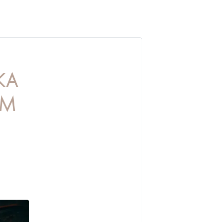
КА
ЫМ