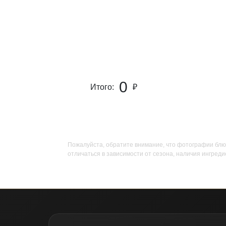
0
Итого:
₽
Пожалуйста, обратите внимание, что фотографии блю
отличаться в зависимости от сезона, наличия ингреди