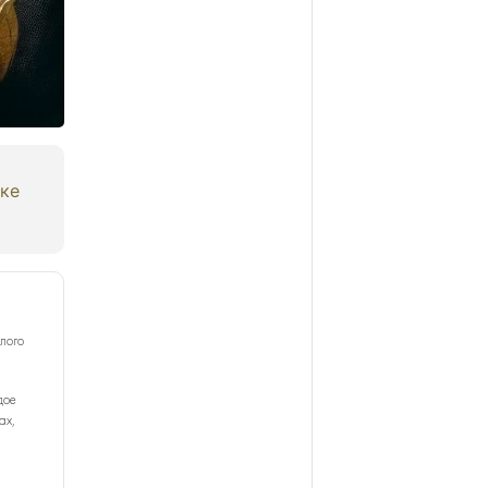
жке
лого
дое
ах,