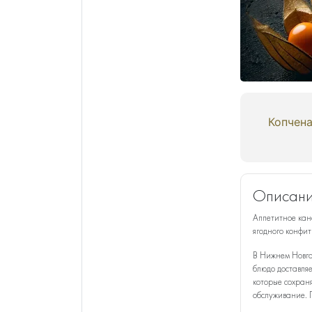
Копчен
Описани
Аппетитное кан
ягодного конфит
В Нижнем Новго
блюдо доставляе
которые сохраня
обслуживание. 