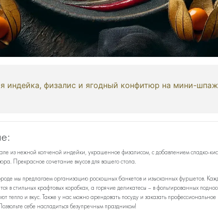
ая индейка, физалис и ягодный конфитюр на мини-шпа
е:
апе из нежной копченой индейки, украшенное физалисом, с добавлением сладко-кис
юра. Прекрасное сочетание вкусов для вашего стола.
роде мы предлагаем организацию роскошных банкетов и изысканных фуршетов. Каж
тся в стильных крафтовых коробках, а горячие деликатесы – в фольгированных поднос
ют тепло и вкус. Также у нас можно арендовать посуду и заказать профессиональное
Позвольте себе насладиться безупречным праздником!