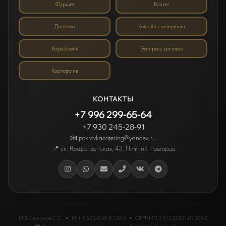
Фуршет
Банкет
Доставка
Коктейль-вечеринка
Кофе-брейк
Экспресс-доставка
Корпоратив
КОНТАКТЫ
+7 996 299-65-64
+7 930 245-28-91
📧 pokrovkacatering@yandex.ru
📍
ул. Рождественская, 43
,
Нижний Новгород
ИП Смирнов С.С.
• ИНН
525408185265
• ОГРНИП 310525431400062