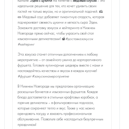
Канапе
Эдем с цукини
на пипетке с
медовым соусом
– это
идеальное решение для тех, кто хочет удивить своих
гостей не только вкусом, но и оригинальной подачей. 🧀
🥒 Медовый соус добавляет пикантную сладость, которая
подчеркивает свежесть цукини и мягкость сыра Эдем.
Закажите доставку закусок и кейтеринга в Нижнем
Новгороде прямо сейчас, чтобы украсить свой стол
изысканными деликатесами! 🍯
#доставказакусок
#кейтеринг
Эта закуска станет отличным дополнением к любому
мероприятию – от семейного ужина до корпоративного
фуршета. Готовьте кулинарные шедевры вместе с нами и
наслаждайтесь качеством и вкусом в каждом кусочке!
#фуршет #закускинамероприятие
В Нижнем Новгороде мы предлагаем организацию
роскошных банкетов и изысканных фуршетов. Каждое
блюдо доставляется в стильных крафтовых коробках, а
горячие деликатесы – в фольгированных подносах,
которые сохраняют тепло и вкус. Также у нас можно
арендовать посуду и заказать профессиональное
обслуживание. Позвольте себе насладиться безупречным
праздником!