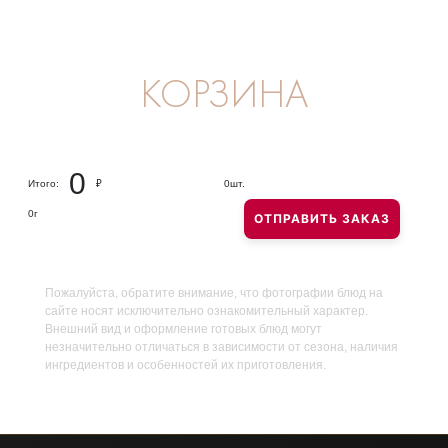
КОРЗИНА
0
Итого:
₽
0
шт.
0
г
ОТПРАВИТЬ ЗАКАЗ
Пожалуйста, обратите внимание, что фотографии блюд на
сайте носят исключительно ознакомительный характер.
Внешний вид и оформление готовых блюд могут
незначительно отличаться в зависимости от сезона, наличия
ингредиентов и особенностей их приготовления.