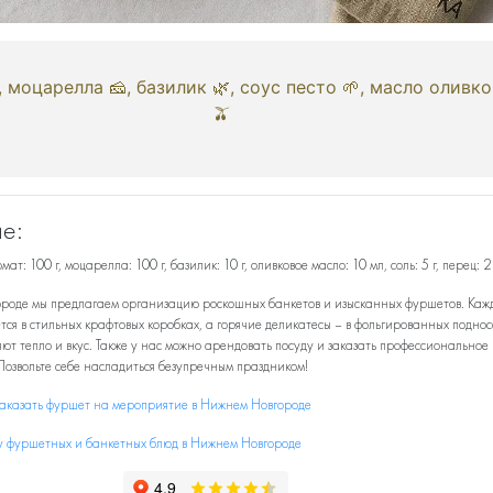
, моцарелла 🧀, базилик 🌿, соус песто 🌱, масло оливк
🫒
е:
ат: 100 г, моцарелла: 100 г, базилик: 10 г, оливковое масло: 10 мл, соль: 5 г, перец: 2 
роде мы предлагаем организацию роскошных банкетов и изысканных фуршетов. Каж
тся в стильных крафтовых коробках, а горячие деликатесы – в фольгированных поднос
ют тепло и вкус. Также у нас можно арендовать посуду и заказать профессиональное
Позвольте себе насладиться безупречным праздником!
заказать фуршет на мероприятие в Нижнем Новгороде
у фуршетных и банкетных блюд в Нижнем Новгороде