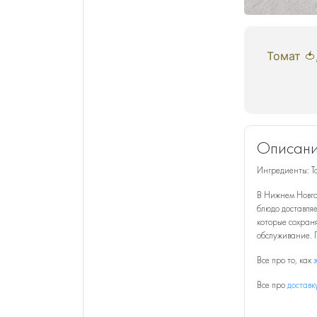
Томат 🍅
Описани
Ингредиенты: Том
В Нижнем Новго
блюдо доставляе
которые сохраня
обслуживание. 
Все про то, как
Все про
доставк