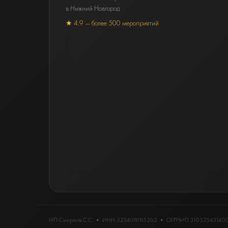
в Нижний Новгород
★ 4.9 — более 500 мероприятий
ИП Смирнов С.С.
• ИНН
525408185265
• ОГРНИП 31052543140