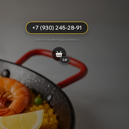
+7 (930) 245-28-91
pokrovkacatering@yandex.ru
0 ₽