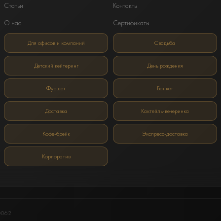
Статьи
Контакты
О нас
Сертификаты
Для офисов и компаний
Свадьба
Детский кейтеринг
День рождения
Фуршет
Банкет
Доставка
Коктейль-вечеринка
Кофе-брейк
Экспресс-доставка
Корпоратив
0062