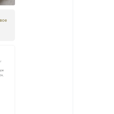
овое
г
дое
ах,