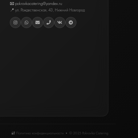
📧 pokrovkacatering@yandex.ru
📍
ул. Рождественская, 43
,
Нижний Новгород
🔐 Политика конфиденциальности
• © 2025 Pokrovka Catering