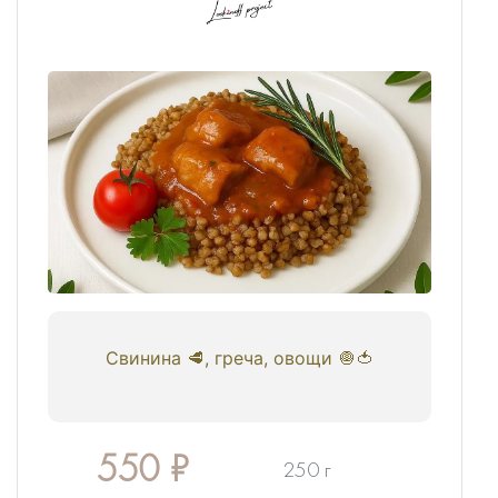
Свинина 🥩, греча, овощи 🧅🍅
550
₽
250 г