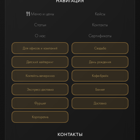
НАВИГАЦИЯ
Меню и цены
Кейсы
Статьи
Контакты
О нас
Сертификаты
Для офисов и компаний
Свадьба
Детский кейтеринг
День рождения
Коктейль-вечеринка
Кофе-брейк
Экспресс-доставка
Банкет
Фуршет
Доставка
Корпоратив
КОНТАКТЫ