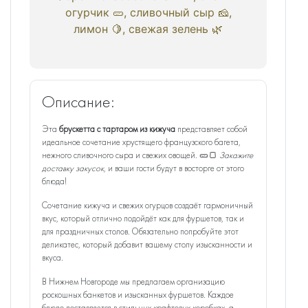
огурчик 🥒, сливочный сыр 🧀,
лимон 🍋, свежая зелень 🌿
Описание:
Эта
брускетта с тартаром из кижуча
представляет собой
идеальное сочетание хрустящего французского багета,
нежного сливочного сыра и свежих овощей. 🥒🍞
Закажите
доставку закусок
, и ваши гости будут в восторге от этого
блюда!
Сочетание кижуча и свежих огурцов создаёт гармоничный
вкус, который отлично подойдёт как для фуршетов, так и
для праздничных столов. Обязательно попробуйте этот
деликатес, который добавит вашему столу изысканности и
вкуса.
В Нижнем Новгороде мы предлагаем организацию
роскошных банкетов и изысканных фуршетов. Каждое
блюдо доставляется в стильных крафтовых коробках, а