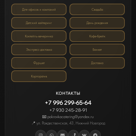
Для офисов и компаний
Свадьба
Детский кейтеринг
День рождения
Коктейль-вечеринка
Кофе-брейк
Экспресс-доставка
Банкет
Фуршет
Доставка
Корпоратив
КОНТАКТЫ
+7 996 299-65-64
+7 930 245-28-91
📧 pokrovkacatering@yandex.ru
📍
ул. Рождественская, 43
,
Нижний Новгород