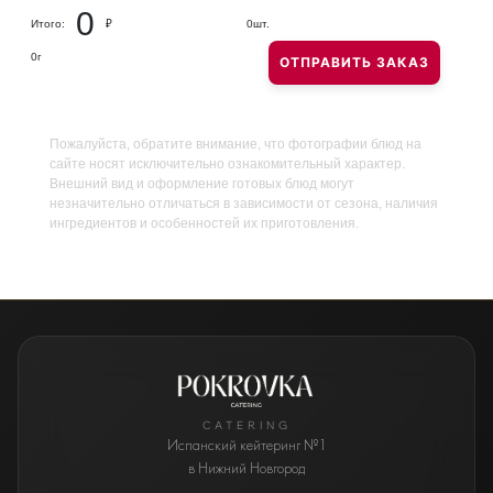
0
Итого:
₽
0
шт.
0
г
ОТПРАВИТЬ ЗАКАЗ
Пожалуйста, обратите внимание, что фотографии блюд на
сайте носят исключительно ознакомительный характер.
Внешний вид и оформление готовых блюд могут
незначительно отличаться в зависимости от сезона, наличия
ингредиентов и особенностей их приготовления.
CATERING
Испанский кейтеринг №1
в Нижний Новгород