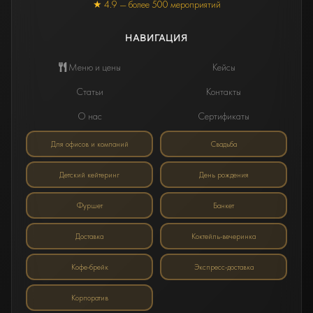
★ 4.9 — более 500 мероприятий
НАВИГАЦИЯ
Меню и цены
Кейсы
Статьи
Контакты
О нас
Сертификаты
Для офисов и компаний
Свадьба
Детский кейтеринг
День рождения
Фуршет
Банкет
Доставка
Коктейль-вечеринка
Кофе-брейк
Экспресс-доставка
Корпоратив