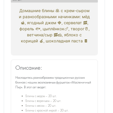
Домашние блины 🥞 с крем-сыром
и разнообразными начинками: мёд
🍯, ягодный джем 🍓, сервелат 🥓,
форель 🐟, цыплёнкок🍗, творог🥛,
ветчина/сыр 🥓🧀, яблоко с
корицей 🍎, шоколадная паста 🍫
Описание:
Насладитесь разнообразием традиционных русских
блинов с нашим эксклюзивным фуршетом «Масленичный
Пир». В этот сет входят:
Блины с медом – 20 шт.
Блины с вареньем – 20 шт.
Блины с мясом – 20 шт.
Блины с красной икрой – 20 шт.