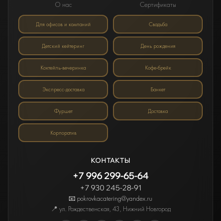
О нас
Сертификаты
Для офисов и компаний
Свадьба
Детский кейтеринг
День рождения
Коктейль-вечеринка
Кофе-брейк
Экспресс-доставка
Банкет
Фуршет
Доставка
Корпоратив
КОНТАКТЫ
+7 996 299-65-64
+7 930 245-28-91
📧 pokrovkacatering@yandex.ru
📍
ул. Рождественская, 43
,
Нижний Новгород