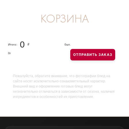
КОРЗИНА
0
Итого:
₽
0
шт.
0
г
ОТПРАВИТЬ ЗАКАЗ
Пожалуйста, обратите внимание, что фотографии блюд на
сайте носят исключительно ознакомительный характер.
Внешний вид и оформление готовых блюд могут
незначительно отличаться в зависимости от сезона, наличия
ингредиентов и особенностей их приготовления.