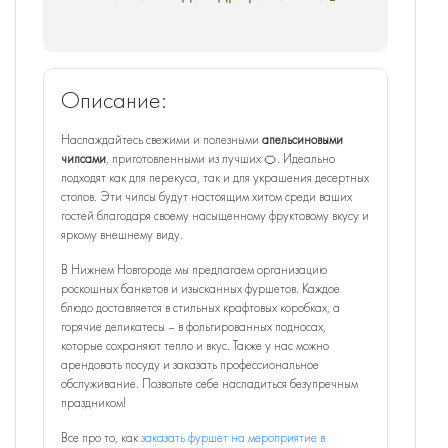
Описание:
Наслаждайтесь свежими и полезными
апельсиновыми
чипсами
, приготовленными из лучших 🍊. Идеально
подходят как для перекуса, так и для украшения десертных
столов. Эти чипсы будут настоящим хитом среди ваших
гостей благодаря своему насыщенному фруктовому вкусу и
яркому внешнему виду.
В Нижнем Новгороде мы предлагаем организацию
роскошных банкетов и изысканных фуршетов. Каждое
блюдо доставляется в стильных крафтовых коробках, а
горячие деликатесы – в фольгированных подносах,
которые сохраняют тепло и вкус. Также у нас можно
арендовать посуду и заказать профессиональное
обслуживание. Позвольте себе насладиться безупречным
праздником!
Все про то, как
заказать фуршет на мероприятие в